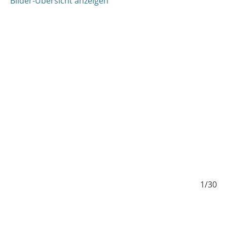
Bilder-Übersicht anzeigen
/30
1/30