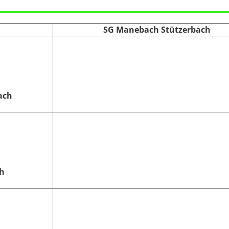
SG Manebach Stützerbach
ach
h