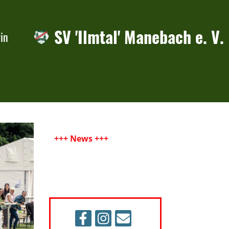
SV 'Ilmtal' Manebach e. V.
in
+++ News +++