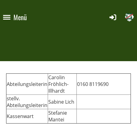
Menü
Carolin
Abteilungsleiterin
Fröhlich-
0160 8119690
Illhardt
stellv.
Sabine Lich
Abteilungsleiterin
Stefanie
Kassenwart
Mantei